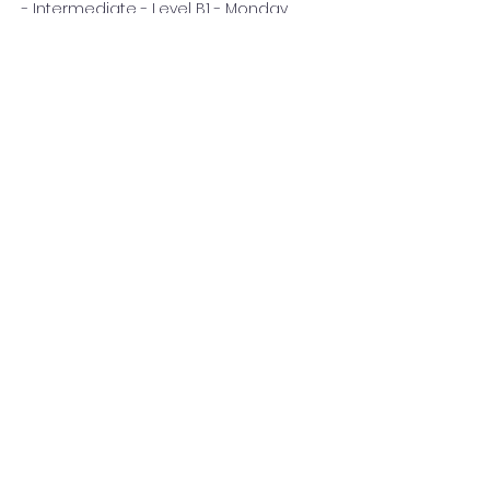
- Intermediate - Level B1 - Monday, 
Friday - 10:30am-12pm (24 hours)
- Средний – Уровень B1 - Понедельник и 
Пятница - 10:30am-12pm (24 часа)
4800 THB
Register Now!
แชร์อีเวนท์นี้