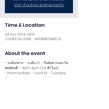
Voir d'autres événements
Time & Location
04 Jun 2024, 14:00
COURS EN LIGNE - INTERMÉDIAIRE B1
About the event
- ระดับกลาง – ระดับ B1 – วันอังคารและวัน
พฤหัสบดี – 2pm-4pm (24 ชั่วโมง)
- Intermediate – Level B1 – Tuesday, 
Thursday – 2pm-4pm (24 hours)
- Средний – Уровень B1 – Вторник и 
Четверг – 2pm-4pm (24 часа)
4800 THB
Register Now!