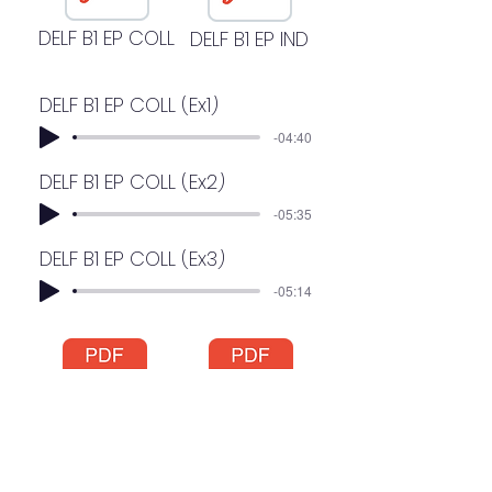
DELF B1 EP COLL
DELF B1 EP IND
DELF B1 EP COLL (Ex1)
-04:40
DELF B1 EP COLL (Ex2)
-05:35
DELF B1 EP COLL (Ex3)
-05:14
DELF B2 EP COLL
DELF B2 EP IND