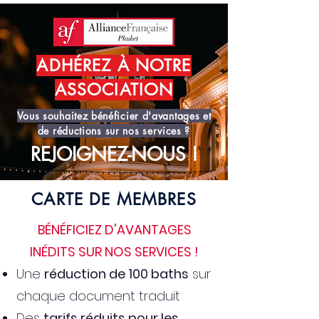
ADHÉREZ À NOTRE
ASSOCIATION
Vous souhaitez bénéficier d'avantages et
de réductions sur nos services ?
REJOIGNEZ-NOUS !
CARTE DE MEMBRES
BÉNÉFICIEZ D'AVANTAGES
INÉDITS SUR NOS SERVICES !
Une
réduction de 100 baths
sur
chaque document traduit
Des
tarifs réduits pour les